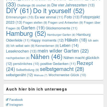
(33)
Die vier Jahreszeiten
(13)
Challenge
(9)
crochet
(9)
DIY
(61)
Do it yourself
(52)
Foto
(13)
Fotoprojekt
Es war einmal
(11)
Erinnerungen
(10)
2023
(13)
Fragen stellen
(9)
Fragen und Antworten
(9)
Fragen über
Garten
(19)
Glücksmomente
(11)
Fragen
(9)
Hamburg
(52)
Hamburg
Hamburger Garten
(8)
Häkeln
(18)
Oldenfelde
(11)
Happy moments
(12)
Ich sein
Leben
(14)
(9)
Ich selbst sein
(9)
Kennenlernen
(9)
mein wilder Garten
(22)
Leseknochen
(13)
Nähen
(46)
Nähen macht glücklich
nachgebacken
(8)
Rezept
(12)
positive Gedanken
(11)
persönliches
(10)
selbstgemacht
(28)
(24)
Selbstfindung
(9)
selbstgenäht
(12)
Wochenweise Glück
(10)
Walnuss
(7)
Auch hier bin ich unterwegs
Facebook
Instagram