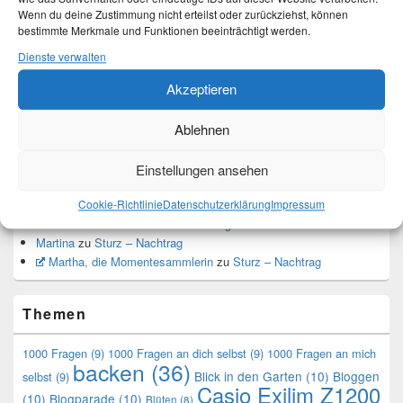
Top-Beiträge und Top-Seiten
Wenn du deine Zustimmung nicht erteilst oder zurückziehst, können
bestimmte Merkmale und Funktionen beeinträchtigt werden.
Leseknochen-Banderole 2023
Dienste verwalten
DIY - Projekt Kuscheldecke ist beendet
Akzeptieren
Leseknochen
DIY - Leseknochen-Bezug
Ablehnen
Nähmaschine endlich langsamer - es geht
Einstellungen ansehen
Neueste Kommentare
Cookie-Richtlinie
Datenschutzerklärung
Impressum
Stefan Hoffmann
zu
Sturz – Nachtrag
Martina
zu
Sturz – Nachtrag
Martha, die Momentesammlerin
zu
Sturz – Nachtrag
Themen
1000 Fragen
(9)
1000 Fragen an dich selbst
(9)
1000 Fragen an mich
backen
(36)
Blick in den Garten
(10)
Bloggen
selbst
(9)
Casio Exilim Z1200
(10)
Blogparade
(10)
Blüten
(8)