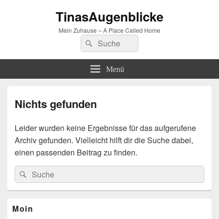
TinasAugenblicke
Mein Zuhause – A Place Called Home
Suchen
Suchen
nach:
Menü
Nichts gefunden
Leider wurden keine Ergebnisse für das aufgerufene
Archiv gefunden. Vielleicht hilft dir die Suche dabei,
einen passenden Beitrag zu finden.
Suchen
Suchen
nach:
Primärer
Moin
Seitenleisten-