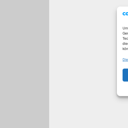
Um 
Ger
Tec
die
kön
Die