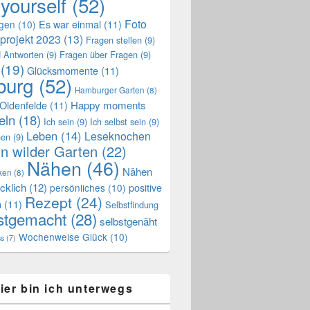
 yourself
(52)
Foto
Es war einmal
(11)
ngen
(10)
projekt 2023
(13)
Fragen stellen
(9)
 Antworten
(9)
Fragen über Fragen
(9)
(19)
Glücksmomente
(11)
urg
(52)
Hamburger Garten
(8)
Oldenfelde
(11)
Happy moments
eln
(18)
Ich sein
(9)
Ich selbst sein
(9)
Leben
(14)
Leseknochen
nen
(9)
n wilder Garten
(22)
Nähen
(46)
Nähen
ken
(8)
cklich
(12)
positive
persönliches
(10)
Rezept
(24)
n
(11)
Selbstfindung
stgemacht
(28)
selbstgenäht
Wochenweise Glück
(10)
ss
(7)
ier bin ich unterwegs