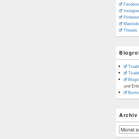
Faceboo
Instagr
Pinteres
Mastodo
Threats
Blogrol
Tinab
Tinab
Blogs
und Ent
Bunte
Archiv
Archiv