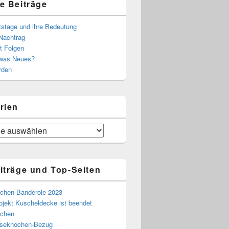
e Beiträge
tstage und ihre Bedeutung
Nachtrag
t Folgen
 was Neues?
rden
rien
iträge und Top-Seiten
chen-Banderole 2023
ojekt Kuscheldecke ist beendet
chen
eseknochen-Bezug