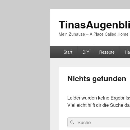
TinasAugenbl
Mein Zuhause – A Place Called Home
Primäres
Start
DIY
Rezepte
Ha
Menü
Nichts gefunden
Leider wurden keine Ergebniss
Vielleicht hilft dir die Suche 
Suchen
Suchen
nach: