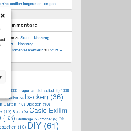
hine endlich langsamer - es geht
te Kommentare
m
Hoffmann
zu
Sturz – Nachtrag
 auf
zu
Sturz – Nachtrag
t,
a, die Momentesammlerin
zu
Sturz –
g
en
n
en
(9)
1000 Fragen an dich selbst
(9)
1000
backen
(36)
mich selbst
(9)
en Garten
(10)
Bloggen
(10)
Casio Exilim
de
(10)
Blüten
(8)
0
(33)
Die
Challenge
(9)
crochet
(9)
DIY
(61)
reszeiten
(13)