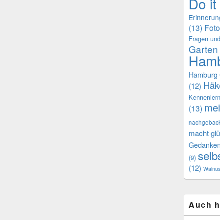
Do it
Erinneru
(13)
Foto
Fragen und
Garten
Hamb
Hamburg 
Häk
(12)
Kennenler
mei
(13)
nachgebac
macht glü
Gedanke
selb
(9)
(12)
Walnu
Auch h