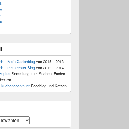
k
am
t
n
l
hh – Mein Gartenblog
von 2015 – 2018
hh – mein erster Blog
von 2012 – 2014
50plus
Sammlung zum Suchen, Finden
decken
 Küchenabenteuer
Foodblog und Katzen