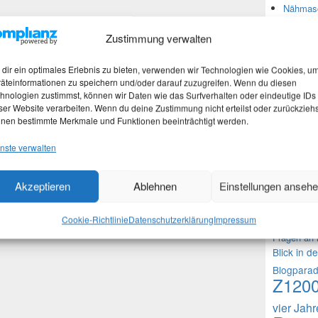
Nähmasc
Zustimmung verwalten
Neues
dir ein optimales Erlebnis zu bieten, verwenden wir Technologien wie Cookies, u
äteinformationen zu speichern und/oder darauf zuzugreifen. Wenn du diesen
Stefan 
hnologien zustimmst, können wir Daten wie das Surfverhalten oder eindeutige IDs
Martina
ser Website verarbeiten. Wenn du deine Zustimmung nicht erteilst oder zurückziehs
Marth
nen bestimmte Merkmale und Funktionen beeinträchtigt werden.
Nachtra
nste verwalten
Akzeptieren
Ablehnen
Einstellungen anseh
Theme
1000 Frag
Cookie-Richtlinie
Datenschutzerklärung
Impressum
Fragen an 
Blick in d
Blogpara
Z120
vier Jah