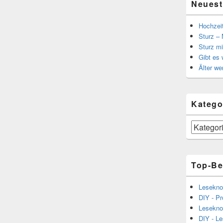
Neuest
Hochzei
Sturz – 
Sturz mi
Gibt es
Älter we
Katego
Kategorien
Top-Be
Lesekno
DIY - Pr
Lesekno
DIY - L