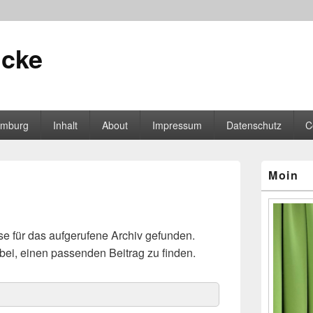
icke
mburg
Inhalt
About
Impressum
Datenschutz
C
Primärer
Moin
Seitenleisten
Widgetberei
e für das aufgerufene Archiv gefunden.
dabei, einen passenden Beitrag zu finden.