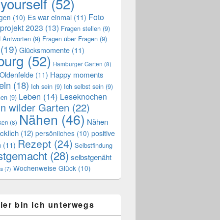
 yourself
(52)
Foto
Es war einmal
(11)
ngen
(10)
projekt 2023
(13)
Fragen stellen
(9)
 Antworten
(9)
Fragen über Fragen
(9)
(19)
Glücksmomente
(11)
urg
(52)
Hamburger Garten
(8)
Oldenfelde
(11)
Happy moments
eln
(18)
Ich sein
(9)
Ich selbst sein
(9)
Leben
(14)
Leseknochen
nen
(9)
n wilder Garten
(22)
Nähen
(46)
Nähen
ken
(8)
cklich
(12)
positive
persönliches
(10)
Rezept
(24)
n
(11)
Selbstfindung
stgemacht
(28)
selbstgenäht
Wochenweise Glück
(10)
ss
(7)
ier bin ich unterwegs