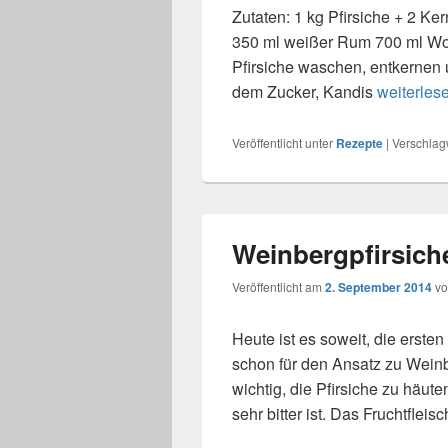
Zutaten: 1 kg Pfirsiche + 2 Ke
350 ml weißer Rum 700 ml Wo
Pfirsiche waschen, entkernen 
dem Zucker, Kandis
Weinbergp
weiterles
Veröffentlicht unter
Rezepte
|
Verschlagw
Weinbergpfirsich
Veröffentlicht am
2. September 2014
v
Heute ist es soweit, die erste
schon für den Ansatz zu Weinbe
wichtig, die Pfirsiche zu häute
sehr bitter ist. Das Fruchtfleis