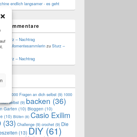
hine endlich langsamer - es geht
te Kommentare
m
zu
Sturz – Nachtrag
 auf
a, die Momentesammlerin
zu
Sturz –
t,
g
zu
Sturz – Nachtrag
en
n
en
(9)
1000 Fragen an dich selbst
(9)
1000
backen
(36)
mich selbst
(9)
en Garten
(10)
Bloggen
(10)
Casio Exilim
de
(10)
Blüten
(8)
0
(33)
Die
Challenge
(9)
crochet
(9)
DIY
(61)
reszeiten
(13)