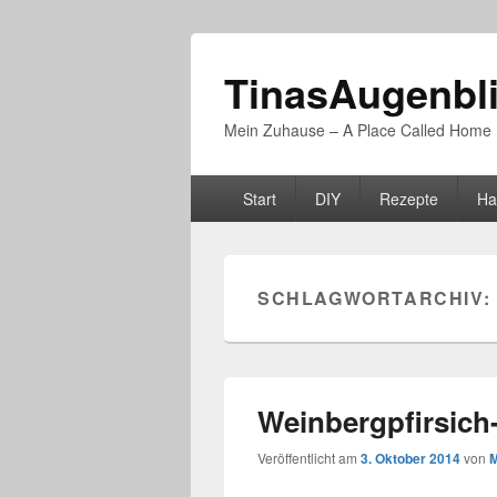
TinasAugenbl
Mein Zuhause – A Place Called Home
Primäres
Start
DIY
Rezepte
Ha
Menü
SCHLAGWORTARCHIV:
Weinbergpfirsich
Veröffentlicht am
3. Oktober 2014
von
M