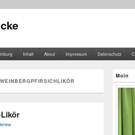
icke
mburg
Inhalt
About
Impressum
Datenschutz
C
Primärer
Moin
Seitenleisten
WEINBERGPFIRSICHLIKÖR
Widgetberei
-Likör
artina