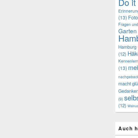
Do it
Erinneru
(13)
Foto
Fragen und
Garten
Hamb
Hamburg 
Häk
(12)
Kennenler
mei
(13)
nachgebac
macht glü
Gedanke
selb
(9)
(12)
Walnu
Auch h