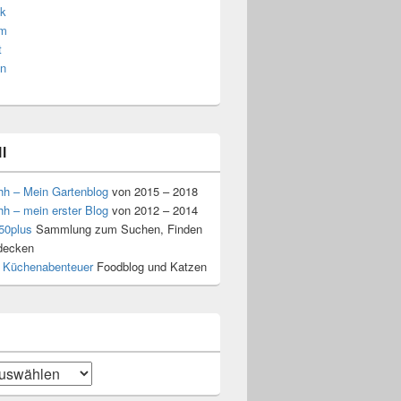
k
am
t
n
l
hh – Mein Gartenblog
von 2015 – 2018
hh – mein erster Blog
von 2012 – 2014
50plus
Sammlung zum Suchen, Finden
decken
 Küchenabenteuer
Foodblog und Katzen