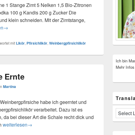
rne 1 Stange Zimt 5 Nelken 1,5 Bio-Zitronen
dka 100 g Kandis 200 g Zucker Die
und klein schneiden. Mit der Zimtstange,
firsich-Likör
en
→
ortet mit
Likör
,
Pfirsichlikör
,
Weinbergpfirsichlikör
Ich bin Ma
Mehr Infos
e Ernte
on
Martina
Transla
n Weinbergpfirsiche habe ich geerntet und
rgpfirsichlikör verarbeitet. Dazu ist es
n, da bei dieser Art die Schale recht dick und
ch
Weinbergpfirsiche Ernte
weiterlesen
→