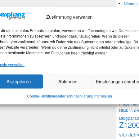
Nähmasc
Zustimmung verwalten
Neues
dir ein optimales Erlebnis zu bieten, verwenden wir Technologien wie Cookies, u
äteinformationen zu speichern und/oder darauf zuzugreifen. Wenn du diesen
Martina
hnologien zustimmst, können wir Daten wie das Surfverhalten oder eindeutige IDs
Marth
ser Website verarbeiten. Wenn du deine Zustimmung nicht erteilst oder zurückziehs
Nachtra
nen bestimmte Merkmale und Funktionen beeinträchtigt werden.
Martina
nste verwalten
Akzeptieren
Ablehnen
Einstellungen anseh
Theme
1000 Frag
Cookie-Richtlinie
Datenschutzerklärung
Impressum
Fragen an 
Blick in d
Blogpara
Z120
vier Jah