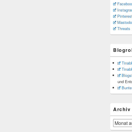
Faceboo
Instagr
Pinteres
Mastodo
Threats
Blogrol
Tinab
Tinab
Blogs
und Ent
Bunte
Archiv
Archiv