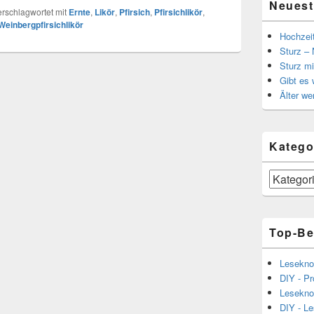
Neuest
erschlagwortet mit
Ernte
,
Likör
,
Pfirsich
,
Pfirsichlikör
,
Weinbergpfirsichlikör
Hochzei
Sturz – 
Sturz mi
Gibt es
Älter we
Katego
Kategorien
Top-Be
Lesekno
DIY - Pr
Lesekno
DIY - L