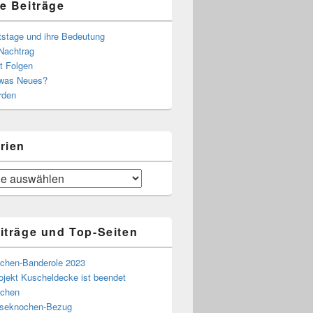
e Beiträge
tstage und ihre Bedeutung
Nachtrag
t Folgen
 was Neues?
rden
rien
iträge und Top-Seiten
chen-Banderole 2023
ojekt Kuscheldecke ist beendet
chen
eseknochen-Bezug