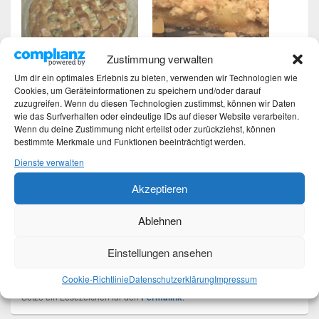
Apfelkuchen – Hefe und
Apfelkuchen mit Streusel
Zustimmung verwalten
Walnuss
– es ist Herbst
Um dir ein optimales Erlebnis zu bieten, verwenden wir Technologien wie
1. November 2015
21. November 2017
Cookies, um Geräteinformationen zu speichern und/oder darauf
In "Rezepte"
In "Rezepte"
zuzugreifen. Wenn du diesen Technologien zustimmst, können wir Daten
wie das Surfverhalten oder eindeutige IDs auf dieser Website verarbeiten.
Wenn du deine Zustimmung nicht erteilst oder zurückziehst, können
bestimmte Merkmale und Funktionen beeinträchtigt werden.
Dienste verwalten
Akzeptieren
Apfel-Walnuss-Kuchen
oder Muffins
Ablehnen
25. Juni 2014
In "Rezepte"
Einstellungen ansehen
Dieser Eintrag wurde von
Martina
unter
Rezepte
veröffentlicht und mit
Cookie-Richtlinie
Datenschutzerklärung
Impressum
backen
,
Hefe
,
Walnuss
,
Walnuss-Hefe-Kuchen
verschlagwortet.
Setze ein Lesezeichen für den
Permalink
.