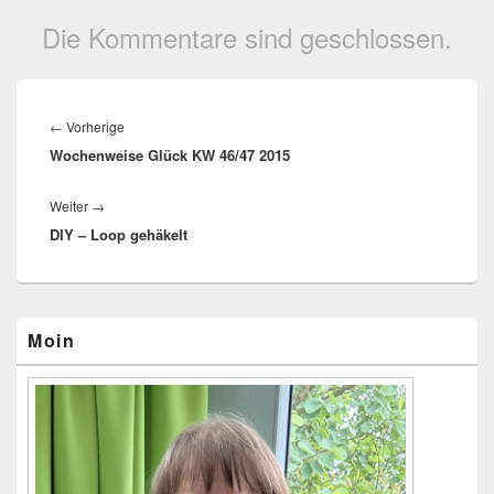
Die Kommentare sind geschlossen.
Beitragsnavigation
←
Vorherige
Vorheriger
Wochenweise Glück KW 46/47 2015
Beitrag:
Weiter
→
Nächster
DIY – Loop gehäkelt
Beitrag:
Primärer
Moin
Seitenleisten-
Widgetbereich