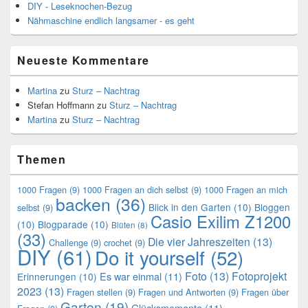
DIY - Leseknochen-Bezug
Nähmaschine endlich langsamer - es geht
Neueste Kommentare
Martina
zu
Sturz – Nachtrag
Stefan Hoffmann
zu
Sturz – Nachtrag
Martina
zu
Sturz – Nachtrag
Themen
1000 Fragen
(9)
1000 Fragen an dich selbst
(9)
1000 Fragen an mich
backen
(36)
Blick in den Garten
(10)
Bloggen
selbst
(9)
Casio Exilim Z1200
(10)
Blogparade
(10)
Blüten
(8)
(33)
Die vier Jahreszeiten
(13)
Challenge
(9)
crochet
(9)
DIY
(61)
Do it yourself
(52)
Foto
(13)
Fotoprojekt
Es war einmal
(11)
Erinnerungen
(10)
2023
(13)
Fragen stellen
(9)
Fragen und Antworten
(9)
Fragen über
Garten
(19)
Glücksmomente
(11)