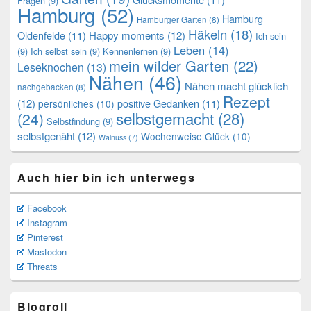
Fragen
(9)
Hamburg
(52)
Hamburg
Hamburger Garten
(8)
Häkeln
(18)
Oldenfelde
(11)
Happy moments
(12)
Ich sein
Leben
(14)
(9)
Ich selbst sein
(9)
Kennenlernen
(9)
mein wilder Garten
(22)
Leseknochen
(13)
Nähen
(46)
Nähen macht glücklich
nachgebacken
(8)
Rezept
(12)
positive Gedanken
(11)
persönliches
(10)
selbstgemacht
(28)
(24)
Selbstfindung
(9)
selbstgenäht
(12)
Wochenweise Glück
(10)
Walnuss
(7)
Auch hier bin ich unterwegs
Facebook
Instagram
Pinterest
Mastodon
Threats
Blogroll